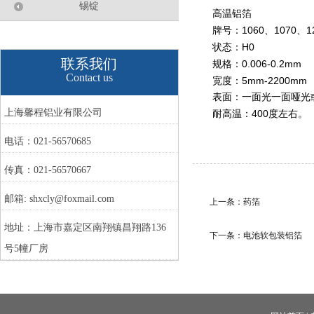
锡锭
高温铝箔
1060
1070
1
牌号：
、
、
H0
状态：
联系我们
0.006-0.2mm
规格：
Contact us
5mm
-2200mm
宽度：
表面：一面光一面哑光
上海馨程铝业有限公司
400
耐高温：
度左右。
电话：021-56570685
传真：021-56570667
邮箱: shxcly@foxmail.com
上一条：
药箔
地址：上海市嘉定区南翔镇昌翔路136
下一条：
电池软包装铝箔
号5幢厂房